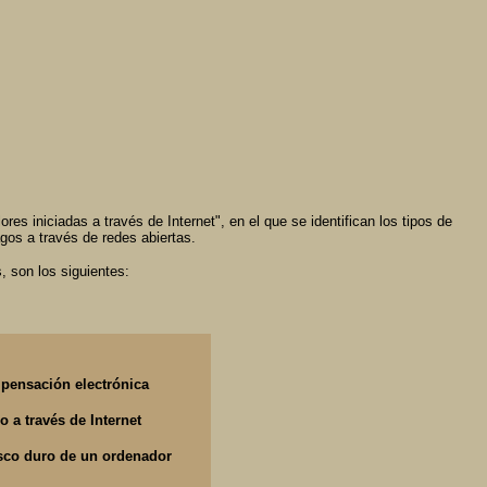
s iniciadas a través de Internet", en el que se identifican los tipos de
gos a través de redes abiertas.
, son los siguientes:
mpensación electrónica
 a través de Internet
el disco duro de un ordenador