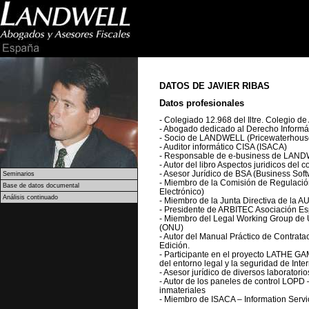
DATOS DE JAVIER RIBAS
Datos profesionales
- Colegiado 12.968 del Iltre. Colegio 
- Abogado dedicado al Derecho Informá
- Socio de LANDWELL (Pricewaterhouse
- Auditor informático CISA (ISACA)
- Responsable de e-business de LAN
- Autor del libro Aspectos juridicos del 
- Asesor Jurídico de BSA (Business Soft
Seminarios
- Miembro de la Comisión de Regulaci
Base de datos documental
Electrónico)
Análisis continuado
- Miembro de la Junta Directiva de la AU
- Presidente de ARBITEC Asociación Es
- Miembro del Legal Working Group de
(ONU)
- Autor del Manual Práctico de Contra
Edición.
- Participante en el proyecto LATHE GAM
del entorno legal y la seguridad de Inter
- Asesor jurídico de diversos laboratori
- Autor de los paneles de control LOPD 
inmateriales
- Miembro de ISACA – Information Servi