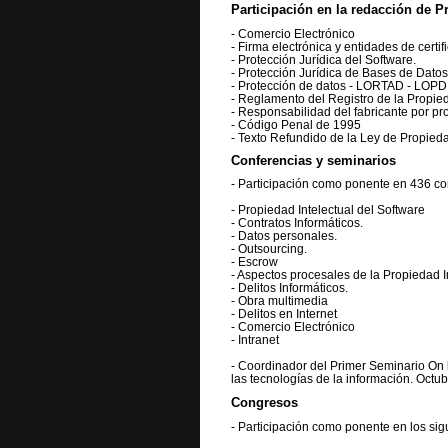
Participación en la redacción de P
- Comercio Electrónico
- Firma electrónica y entidades de certif
- Protección Jurídica del Software.
- Protección Jurídica de Bases de Datos
- Protección de datos - LORTAD - LOPD
- Reglamento del Registro de la Propied
- Responsabilidad del fabricante por pr
- Código Penal de 1995
- Texto Refundido de la Ley de Propieda
Conferencias y seminarios
- Participación como ponente en 436 co
- Propiedad Intelectual del Software
- Contratos Informáticos.
- Datos personales.
- Outsourcing.
- Escrow
- Aspectos procesales de la Propiedad I
- Delitos Informáticos.
- Obra multimedia
- Delitos en Internet
- Comercio Electrónico
- Intranet
- Coordinador del Primer Seminario On l
las tecnologías de la información. Octu
Congresos
- Participación como ponente en los si