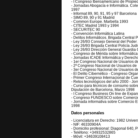
- I Congreso Iberoamericano de Propied
- Jornadas Abogacía e Informática. Col
1997
- Informat 89, 90, 91, 95 y 97 Barcelona
- SIMO 89, 90 y 91 Madrid
- Common Europe. Marbella 1993
- CITEC Madrid 1993 y 1994
- SECURITEC 90
- Convención Informática Latina
- Delitos Informáticos. Brigada Central P
- Ley 26/93 Consejo General del Poder 
- Ley 26/93 Brigada Central Policía Jud
- Ley 26/93 Dirección General Guardia C
- Congreso de Mérida sobre Informátic
- Jornadas ICADE Informática y Derech
- 1er Congreso Nacional de Usuarios de
- 2º Congreso Nacional de Usuarios de 
- 3er Congreso Nacional de Usuarios de
- El Delito Cibernético - Congreso Orga
- Primer Congreso Internacional de Cuer
- Retos tecnológicos del año 2000 - 
- Curso para técnicos de consumo sobre
Diputación de Barcelona, Marzo 1998
- I Congreso Business On line de Expa
- Congreso FUNDESCO sobre Comercio 
- Jornada informativa sobre Comercio E
1998
Datos personales
- Licenciatura en Derecho: 1982 Univer
- NIF: 46330904A
- Domicilio profesional: Diagonal 64
- Teléfono: +34932532865
- Móvil: +34639108413