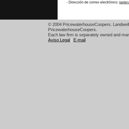
- Dirección de correo electrónico:
javie
© 2004 PricewaterhouseCoopers. Landwell r
PricewaterhouseCoopers.
Each law firm is separately owned and mana
Aviso Legal
|
E-mail