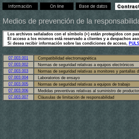
Medios de prevención de la responsabilida
Los archivos señalados con el símbolo (+) están protegidos con 
El acceso a los mismos está reservado a clientes y a despachos as
Si desea recibir información sobre las condiciones de acceso,
PULS
07.003.001
Compatibilidad electromagnética
07.003.002
Normas de seguridad relativas a equ
07.003.003
Normas de seguridad relativas a monitores y pantallas d
07.003.004
Laboratorios de ensayo
07.003.005
Normas de seguridad relativas a equipos de trabajo
07.003.006
Medidas preventivas relativas al suministro de producto
07.003.007
Cláusulas de limitación de responsabilidad