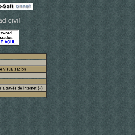
d civil
password.
ociados.
E AQUI
.
ipos electrónicos
e visualización
s a través de Internet
(+)